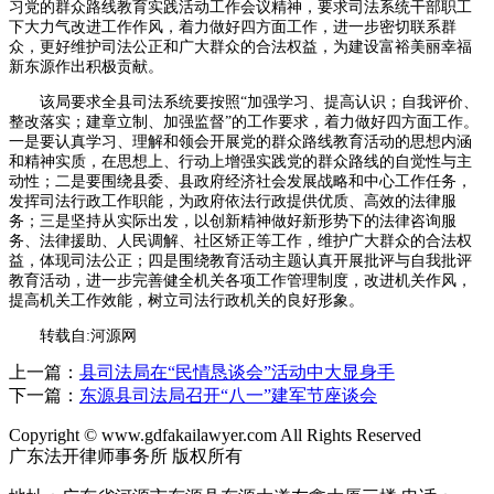
习党的群众路线教育实践活动工作会议精神，要求司法系统干部职工
下大力气改进工作作风，着力做好四方面工作，进一步密切联系群
众，更好维护司法公正和广大群众的合法权益，为建设富裕美丽幸福
新东源作出积极贡献。
该局要求全县司法系统要按照“加强学习、提高认识；自我评价、
整改落实；建章立制、加强监督”的工作要求，着力做好四方面工作。
一是要认真学习、理解和领会开展党的群众路线教育活动的思想内涵
和精神实质，在思想上、行动上增强实践党的群众路线的自觉性与主
动性；二是要围绕县委、县政府经济社会发展战略和中心工作任务，
发挥司法行政工作职能，为政府依法行政提供优质、高效的法律服
务；三是坚持从实际出发，以创新精神做好新形势下的法律咨询服
务、法律援助、人民调解、社区矫正等工作，维护广大群众的合法权
益，体现司法公正；四是围绕教育活动主题认真开展批评与自我批评
教育活动，进一步完善健全机关各项工作管理制度，改进机关作风，
提高机关工作效能，树立司法行政机关的良好形象。
转载自:河源网
上一篇：
县司法局在“民情恳谈会”活动中大显身手
下一篇：
东源县司法局召开“八一”建军节座谈会
Copyright
©
www.gdfakailawyer.com All Rights Reserved
广东法开律师事务所 版权所有